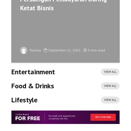
Ketat Bisnis
Yasinta
September 11, 2021
3 min read
Entertainment
VIEW ALL
Food & Drinks
VIEW ALL
Lifestyle
VIEW ALL